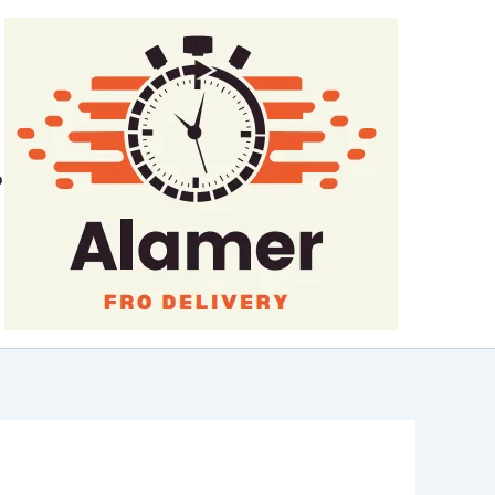
خطي
لى
لمحتوى
م